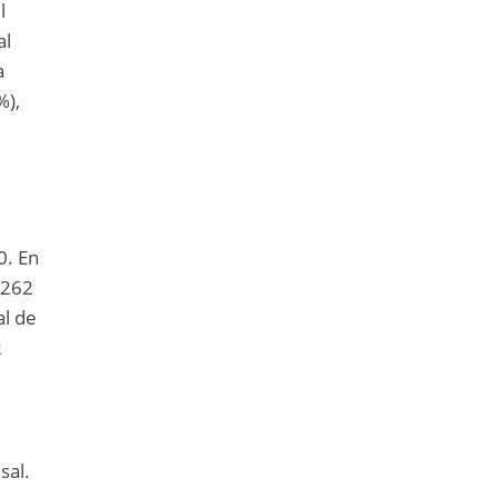
l
al
a
%),
0. En
 262
al de
2
sal.