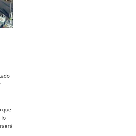
stado
r
o que
 lo
traerá