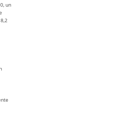
20, un
e
18,2
.
n
ente