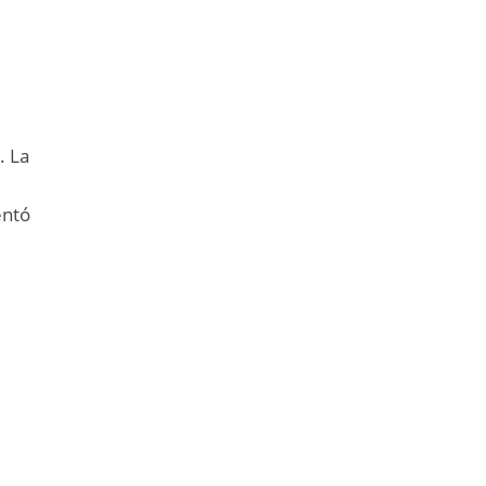
. La
entó