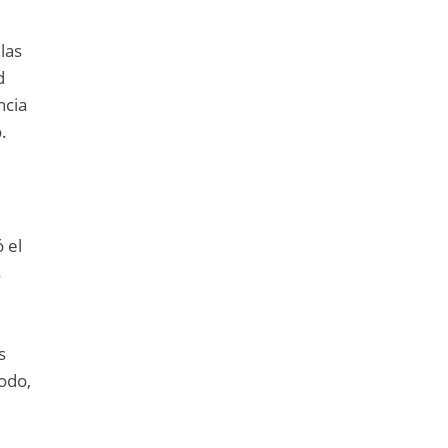
las
d
ncia
.
 el
s
s
odo,