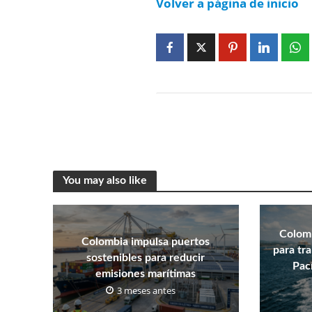
Volver a página de inicio
You may also like
Colomb
Colombia impulsa puertos
para tr
sostenibles para reducir
Pací
emisiones marítimas
3 meses antes