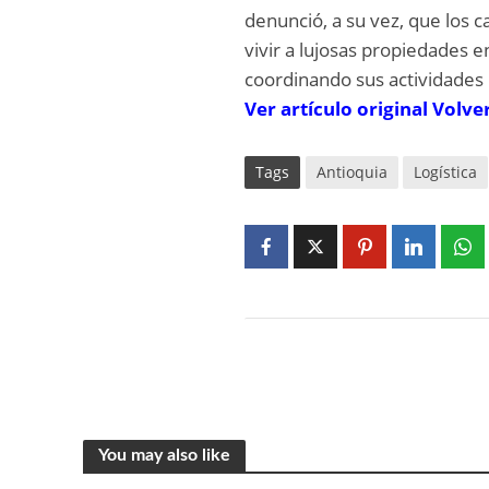
denunció, a su vez, que los c
vivir a lujosas propiedades 
coordinando sus actividades 
V
er artículo
o
riginal
Volver
Tags
Antioquia
Logística
You may also like