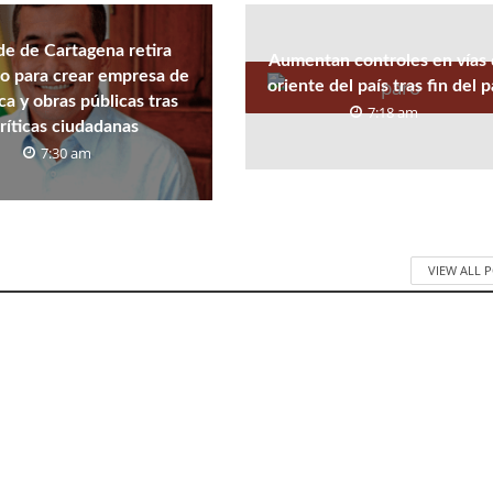
de de Cartagena retira
Aumentan controles en vías 
o para crear empresa de
oriente del país tras fin del 
ica y obras públicas tras
7:18 am
ríticas ciudadanas
7:30 am
VIEW ALL 