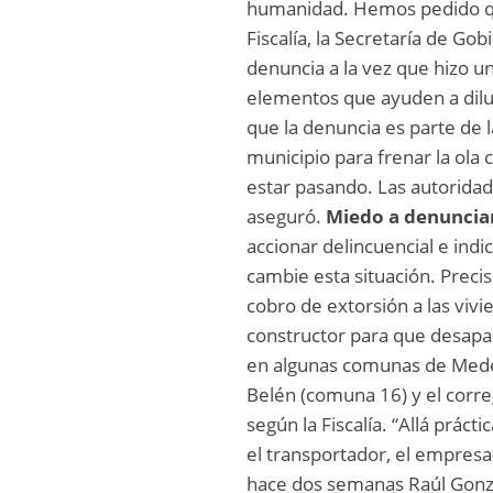
humanidad. Hemos pedido que 
Fiscalía, la Secretaría de G
denuncia a la vez que hizo u
elementos que ayuden a diluc
que la denuncia es parte de l
municipio para frenar la ola 
estar pasando. Las autorida
aseguró.
Miedo a denuncia
accionar delincuencial e ind
cambie esta situación. Precis
cobro de extorsión a las viv
constructor para que desapa
en algunas comunas de Medell
Belén (comuna 16) y el corre
según la Fiscalía. “Allá prác
el transportador, el empresar
hace dos semanas Raúl Gonzál