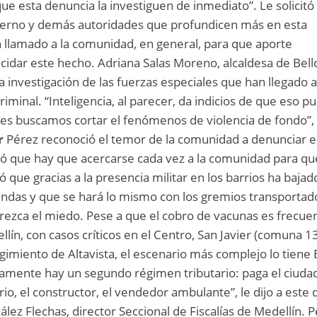
esta denuncia la investiguen de inmediato”. Le solicitó 
obierno y demás autoridades que profundicen más en esta
n llamado a la comunidad, en general, para que aporte
idar este hecho. Adriana Salas Moreno, alcaldesa de Bello
a investigación de las fuerzas especiales que han llegado a
criminal. “Inteligencia, al parecer, da indicios de que eso p
des buscamos cortar el fenómenos de violencia de fondo”,
r
Pérez reconoció el temor de la comunidad a denunciar e
icó que hay que acercarse cada vez a la comunidad para qu
ó que gracias a la presencia militar en los barrios ha bajad
iendas y que se hará lo mismo con los gremios transportad
rezca el miedo. Pese a que el cobro de vacunas es frecue
ín, con casos críticos en el Centro, San Javier (comuna 13
gimiento de Altavista, el escenario más complejo lo tiene B
ticamente hay un segundo régimen tributario: paga el ciuda
io, el constructor, el vendedor ambulante”, le dijo a este d
ez Flechas, director Seccional de Fiscalías de Medellín. 