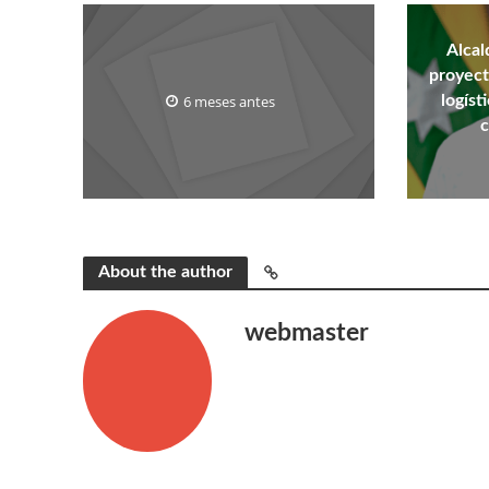
Alcal
proyect
6 meses antes
logíst
c
About the author
webmaster