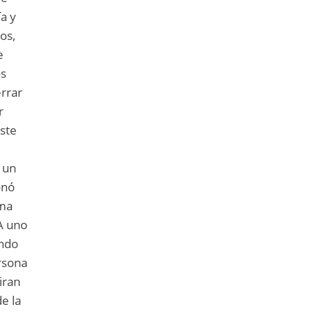
a y
os,
e
os
errar
r
ste
r un
onó
ema
“A uno
endo
rsona
iran
e la