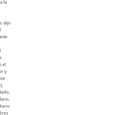
a la
, dijo
l
uede
l
e
o el
or y
nte
),
ello,
dano,
iario
Pérez