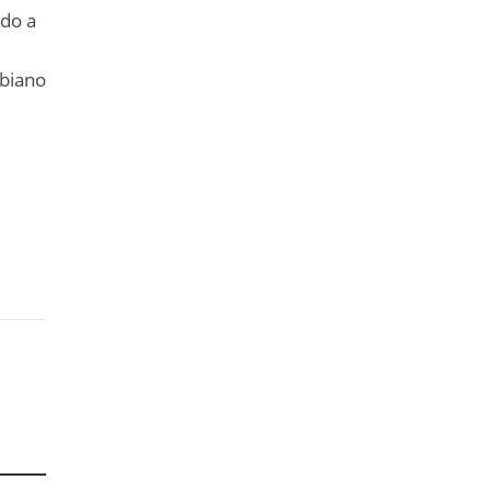
ido a
n
mbiano