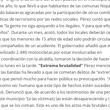
e año, lo que llevó a que habitantes de las comunas Niquí
do balaceras agravadas por la participación de otros comb
icas de terrorismo por las redes sociales. Pérez contó qu
ue “la gente no siga apoyando a los ilegales. Y para que ell
los”. Durante un mes, acotó, todos los locales deberán c
as que los menores de 15 años de edad solo podrán circula
compañados de un acudiente. El gobernador añadió que e
vilizado 2.480 motocicletas por estar involucradas en
n coordinación con la alcaldía, tomaron la decisión de hace
os lunes en la tarde.
“Extrema brutalidad”
Pérez menci
 las bandas ha llevado a que se cometan delitos de “extr
dijo que pensó mucho para hacer pública su preocupación. 
y como ser humano que este tipo de hechos estén sucedi
esó. Denunció que, de acuerdo a los testimonios de una pe
te municipio “(a las víctimas) las están desapareciendo y t
 que se los coman. Este es uno de los actos más brutales d