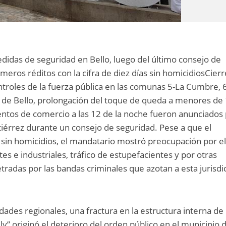
idas de seguridad en Bello, luego del último consejo de
meros réditos con la cifra de diez días sin homicidiosCier
ntroles de la fuerza pública en las comunas 5-La Cumbre, 
ía de Bello, prolongación del toque de queda a menores de
entos de comercio a las 12 de la noche fueron anunciados
iérrez durante un consejo de seguridad. Pese a que el
 sin homicidios, el mandatario mostró preocupación por e
es e industriales, tráfico de estupefacientes y por otras
tradas por las bandas criminales que azotan a esta jurisdi
ades regionales, una fractura en la estructura interna de 
ly” originó el deterioro del orden público en el municipio 