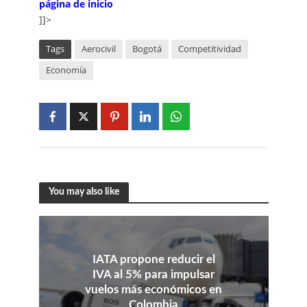
página de inicio
]]>
Tags
Aerocivil
Bogotá
Competitividad
Economía
You may also like
IATA propone reducir el
IVA al 5% para impulsar
vuelos más económicos en
Colombia