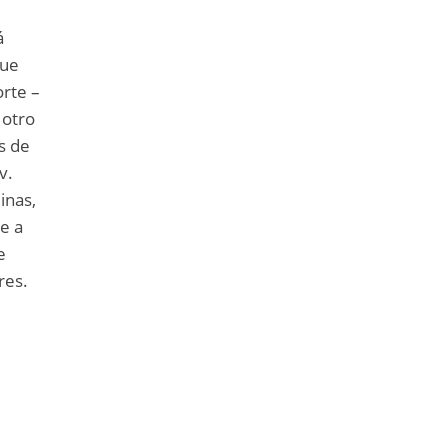
á
que
orte –
 otro
as de
v.
inas,
e a
e
res.