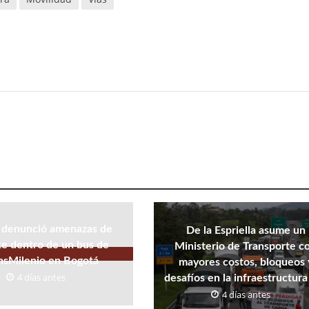
 denunció amenazas de
De la Espriella asume un
e dentro de un bus de
Ministerio de Transporte c
nsMilenio en Bogotá
mayores costos, bloqueos 
4 días antes
desafíos en la infraestructura 
4 días antes