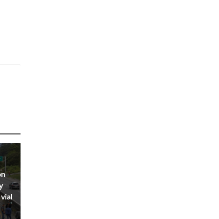
on
y
vial