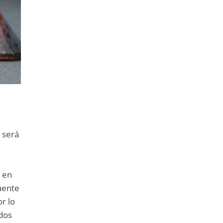
 será
l
, en
uente
or lo
ados