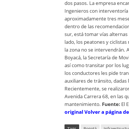
dos pasos. La empresa encar
Ingenieros con interventoría 
aproximadamente tres meses 
dentro de las recomendacione
sur, está tomar vías alternas
lado, los peatones y ciclista
la zona no se intervendrán. A
Boyacá, la Secretaría de Movil
así como transitar por los l
los conductores les pide tra
auxiliares de tránsito, dadas
Recientemente, se realizaron
Avenida Carrera 68, en las q
mantenimiento.
Fuente:
El 
original
Volver a página de
Tags
Bogotá
Infraestruct