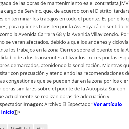
gada de las obras de mantenimiento es el contratista JMV
a cargo de Servinc, que, de acuerdo con el Distrito, tardar
en terminar los trabajos en todo el puente. Es por ello 
s, para quienes transiten por la Av. Boyacá en sentido n
 como la Avenida Carrera 68 y la Avenida Villavicencio. Por
s no se verán afectados, debido a que los andenes y cicloví
nte los trabajos en la zona Cierres sobre el puente de la A
idad pide a los transeuntes utilizar los cruces por las esqu
ugares demarcados, atenidendo la señalización. Mientras qu
nsitar con precuación y atendiendo las recomendaciones d
 las congestiones que se pueden dar en la zona por los cier
 obras similares sobre el puente de la Autopista Sur con
ue actualmente se realizan obras de adecuación y
Espectador
Imagen:
Archivo El Espectador
Ver artículo
 inicio
]]>
ura
Movilidad
Vías