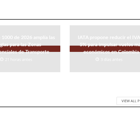
 1000 de 2026 amplía las
IATA propone reducir el IVA
glas para las Zonas
5% para impulsar vuelos m
enciales de Transporte
económicos en Colombia
21 horas antes
3 días antes
VIEW ALL 