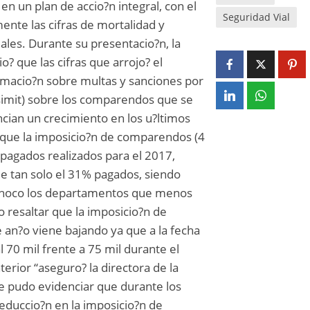
n un plan de accio?n integral, con el
Seguridad Vial
mente las cifras de mortalidad y
iales. Durante su presentacio?n, la
o? que las cifras que arrojo? el
rmacio?n sobre multas y sanciones por
(simit) sobre los comparendos que se
cian un crecimiento en los u?ltimos
 que la imposicio?n de comparendos (4
 pagados realizados para el 2017,
de tan solo el 31% pagados, siendo
l Choco los departamentos que menos
resaltar que la imposicio?n de
an?o viene bajando ya que a la fecha
l 70 mil frente a 75 mil durante el
erior “aseguro? la directora de la
e pudo evidenciar que durante los
educcio?n en la imposicio?n de