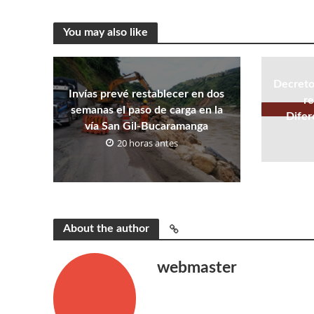
You may also like
Decreto
Invías prevé restablecer en dos
re
semanas el paso de carga en la
Difer
vía San Gil-Bucaramanga
20 horas antes
About the author
webmaster