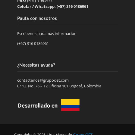
PBX:
(601) 9160800
Celular / Whatsapp: (+57) 316 0186961
Pauta con nosotros
Escríbenos para más información
(+57) 316 0186961
¿Necesitas ayuda?
contactenos@grupooet.com
Cr 13. No. 76 – 12 Oficina 101 Bogotá, Colombia
Copyright © 2026. Una Marca de
Grupo OET
.