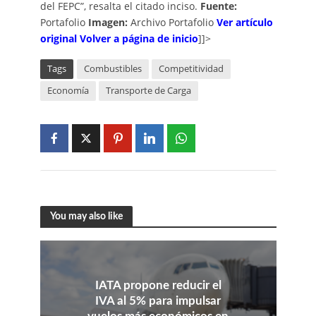
del FEPC”, resalta el citado inciso.
Fuente:
Portafolio
Imagen:
Archivo Portafolio
V
er artículo
original
Volver a página de inicio
]]>
Tags
Combustibles
Competitividad
Economía
Transporte de Carga
You may also like
IATA propone reducir el
IVA al 5% para impulsar