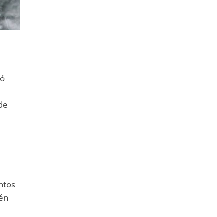
ró
 de
ntos
vén