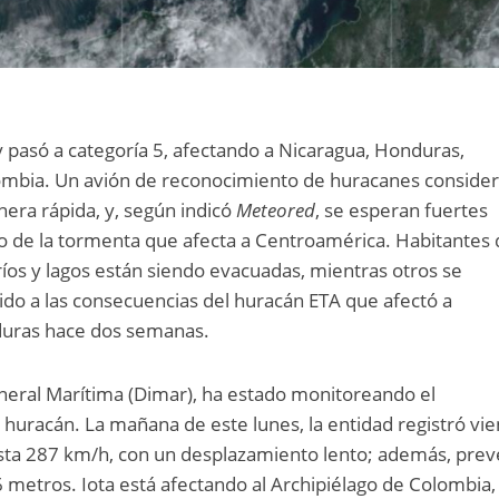
y pasó a categoría 5, afectando a Nicaragua, Honduras,
ombia. Un avión de reconocimiento de huracanes conside
nera rápida, y, según indicó
Meteored
, se esperan fuertes
o de la tormenta que afecta a Centroamérica. Habitantes
ríos y lagos están siendo evacuadas, mientras otros se
do a las consecuencias del huracán ETA que afectó a
duras hace dos semanas.
neral Marítima (Dimar), ha estado monitoreando el
huracán. La mañana de este lunes, la entidad registró vie
sta 287 km/h, con un desplazamiento lento; además, pre
6 metros. Iota está afectando al Archipiélago de Colombia,