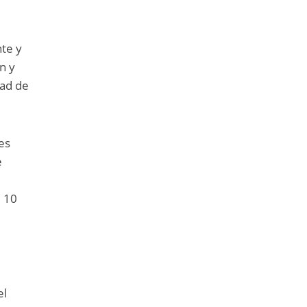
nte y
n y
dad de
es
e
. 10
el