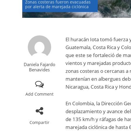
Zonas costeras fueron evacuadas
por alerta de marejada ciclónica
El huracán Iota tomó fuerza 
Guatemala, Costa Rica y Col
que este se fortaleció de ma
vientos y marejadas product
Daniela Fajardo
Benavides
zonas costeras o cercanas a 
mantenían en albergues debi
Nicaragua, Costa Rica y Hon
Add Comment
En Colombia, la Dirección Ge
desplazamiento y avance del 
de 135 km/h y ráfagas de ha
Compartir
marejada ciclónica de hasta 