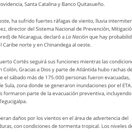
Providencia, Santa Catalina y Banco Quitasueño.
este, ha sufrido fuertes ráfagas de viento, lluvia intermite
z, director del Sistema Nacional de Prevención, Mitigació
red) de Nicaragua, declaró a
La Nación
que hay probabili
l Caribe norte y en Chinandega al oeste.
erto Cortés seguirá sus funciones mientras las condicion
n Colón, Gracias a Dios y parte de Atlántida hubo rachas d
esde el sábado más de 175.000 personas fueron evacuadas,
de Sula, zona donde se generaron inundaciones por el ETA
s formaron parte de la evacuación preventiva, incluyendo
Tegucigalpa.
ran daños por los vientos en el área de advertencia del
ras, con condiciones de tormenta tropical. Los niveles d