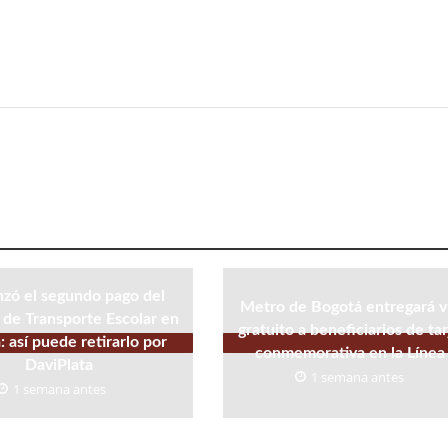
ó el segundo pago del
Metro de Bogotá entregará v
 de Transporte Escolar en
gratuito a beneficiarios de tar
 así puede retirarlo por
conmemorativa en la Línea
DaviPlata
1 semana antes
1 semana antes