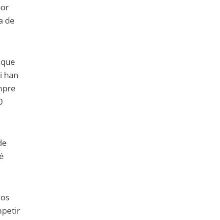
por
a de
l que
i han
empre
0
de
vé
mos
mpetir