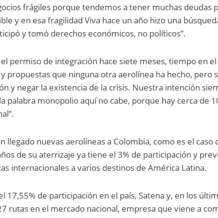
gocios frágiles porque tendemos a tener muchas deudas 
ible y en esa fragilidad Viva hace un año hizo una búsqued
rticipó y tomó derechos económicos, no políticos”.
s el permiso de integración hace siete meses, tiempo en e
y propuestas que ninguna otra aerolínea ha hecho, pero s
ión y negar la existencia de la crisis. Nuestra intención si
 la palabra monopolio aquí no cabe, porque hay cerca de 1
al”.
an llegado nuevas aerolíneas a Colombia, como es el caso 
años de su aterrizaje ya tiene el 3% de participación y pre
tas internacionales a varios destinos de América Latina.
 17,55% de participación en el país, Satena y, en los últi
t 27 rutas en el mercado nacional, empresa que viene a co