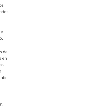
los
andes.
 y
o.
as de
s en
as
n
ntir
r.