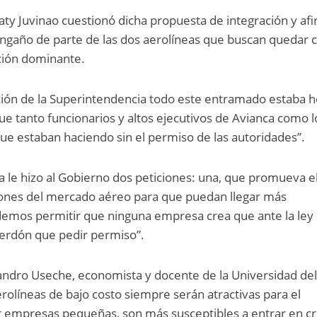
aty Juvinao cuestionó dicha propuesta de integración y af
ngaño de parte de las dos aerolíneas que buscan quedar c
ción dominante.
ción de la Superintendencia todo este entramado estaba 
que tanto funcionarios y altos ejecutivos de Avianca como l
que estaban haciendo sin el permiso de las autoridades”.
 le hizo al Gobierno dos peticiones: una, que promueva e
ones del mercado aéreo para que puedan llegar más
demos permitir que ninguna empresa crea que ante la ley
erdón que pedir permiso”.
jandro Useche, economista y docente de la Universidad de
aerolíneas de bajo costo siempre serán atractivas para el
er empresas pequeñas, son más susceptibles a entrar en cri