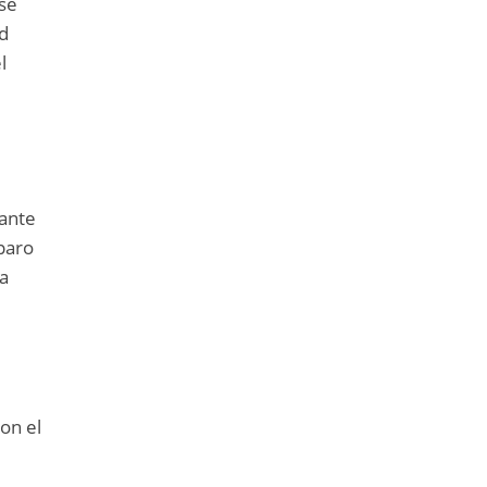
se
id
l
 ante
paro
ta
con el