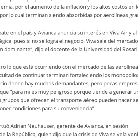
mia, por el aumento de la inflación y los altos costos en 
 por lo cual terminan siendo absorbidas por aerolíneas gr
ate en el país y Avianca anuncia su interés en Viva Air y al
gica, pues si no se logra el negocio, Viva sale del mercado
n dominante”, dijo el docente de la Universidad del Rosari
aro lo que está ocurriendo con el mercado de las aerolíne
ficultad de continuar terminan fortaleciendo los monopolio
spacio donde hay muchos demandantes, pero pocas empres
o que “para mi es muy peligroso porque tiende a generar u
s grupos que ofrecen el transporte aéreo pueden hacer se
oner condiciones para su conveniencia”.
irtuó Adrian Neuhauser, gerente de Avianca, en sesión
 la República, quien dijo que la crisis de Viva se veía veni