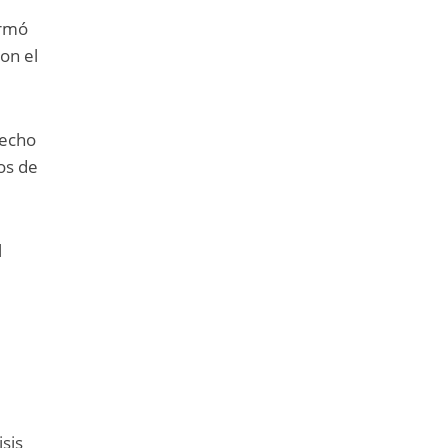
irmó
on el
hecho
os de
l
l
sis