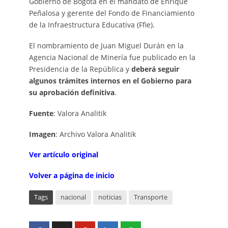
Gobierno de Bogotá en el mandato de Enrique
Peñalosa y gerente del Fondo de Financiamiento
de la Infraestructura Educativa (Ffie).
El nombramiento de Juan Miguel Durán en la
Agencia Nacional de Minería fue publicado en la
Presidencia de la República y
deberá seguir
algunos trámites internos en el Gobierno para
su aprobación definitiva
.
Fuente
: Valora Analitik
Imagen
: Archivo Valora Analitik
V
er artí
c
ulo
o
rigi
n
al
Volver a página de inicio
Tags
nacional
noticias
Transporte