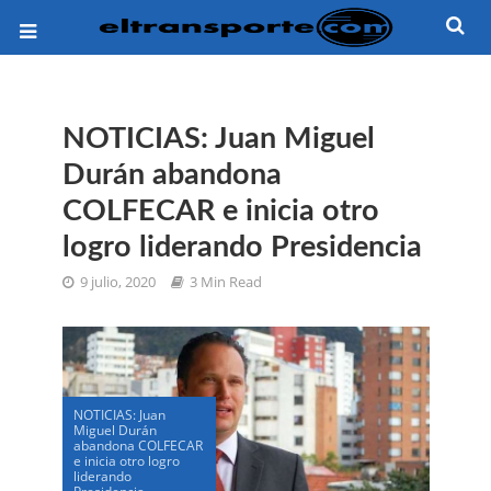
NOTICIAS: Juan Miguel
Durán abandona
COLFECAR e inicia otro
logro liderando Presidencia
9 julio, 2020
3 Min Read
NOTICIAS: Juan
Miguel Durán
abandona COLFECAR
e inicia otro logro
liderando