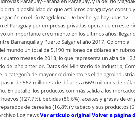
 hidrovías Paraguay-Paraná en Paraguay, y la del río Magdal
ierta la posibilidad de que astilleros paraguayos constru
vegación en el río Magdalena. De hecho, ya hay unas 12
 el Paraguay por empresas privadas operando en este rí
uvo un importante crecimiento en los últimos años, llegan
entre Barranquilla y Puerto Salgar el año 2017. Colombia
del mundo un total de 5.190 millones de dólares en rubro
s cuatro meses de 2018, lo que representa un alza de 12
o del año anterior. Datos del Ministerio de Industria, Co
e la categoría de mayor crecimiento es el de agroindustria
 pasar de 562 millones de dólares a 669 millones de dóla
ño. En detalle, los productos con más salida a los mercado
y huevos (127,7%), bebidas (86,6%), aceites y grasas de or
preparados de cereales (16,8%) y tabaco y sus productos (5
Archivo Loginews
Ver artículo original
Volver a página 