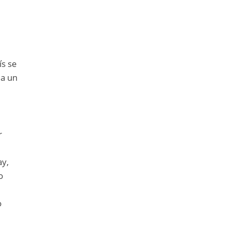
ís se
 a un
r
y
ay,
o
o