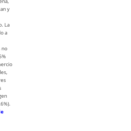
ena,
yan y
o. La
do a
s no
,5%
mercio
les,
res
s
igen
,6%).
de