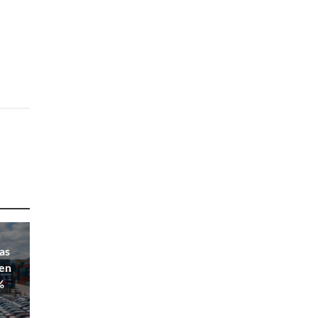
las
 en
%