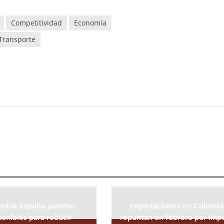
Competitividad
Economía
 Transporte
mbia impulsa puertos
Importaciones en Colombi
tenibles para reducir
repuntan en febrero por imp