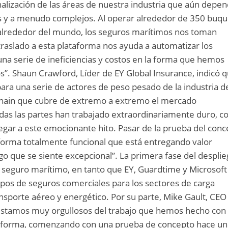
nalización de las áreas de nuestra industria que aún depe
 y a menudo complejos. Al operar alrededor de 350 buq
alrededor del mundo, los seguros marítimos nos toman
traslado a esta plataforma nos ayuda a automatizar los
una serie de ineficiencias y costos en la forma que hemos
s”. Shaun Crawford, Líder de EY Global Insurance, indicó 
ra una serie de actores de peso pesado de la industria d
chain que cubre de extremo a extremo el mercado
odas las partes han trabajado extraordinariamente duro, 
egar a este emocionante hito. Pasar de la prueba del con
aforma totalmente funcional que está entregando valor
lgo que se siente excepcional”. La primera fase del despli
 seguro marítimo, en tanto que EY, Guardtime y Microsoft
ipos de seguros comerciales para los sectores de carga
ransporte aéreo y energético. Por su parte, Mike Gault, CEO
estamos muy orgullosos del trabajo que hemos hecho con
ataforma, comenzando con una prueba de concepto hace un