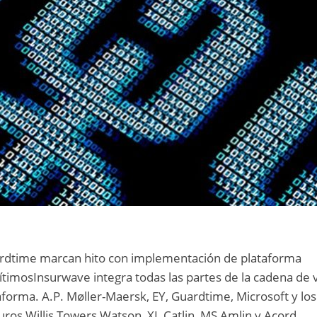
ardtime marcan hito con implementación de plataforma
timosInsurwave integra todas las partes de la cadena de 
aforma. A.P. Møller-Maersk, EY, Guardtime, Microsoft y los
guros Willis Towers Watson, XL Catlin, MS Amlin y Acord