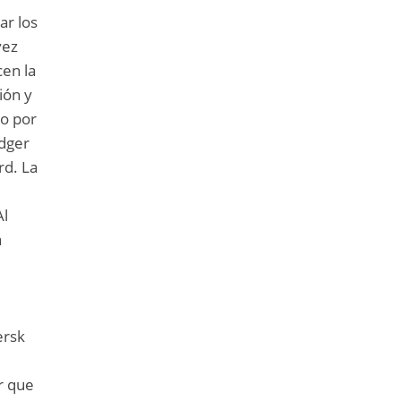
ar los
vez
cen la
ión y
do por
edger
rd. La
Al
a
e
ersk
l
r que