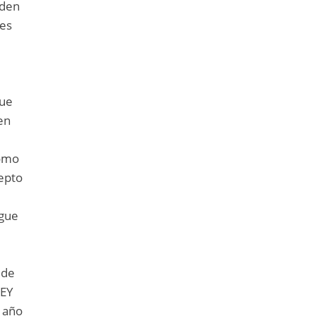
nden
ues
que
en
como
cepto
egue
 de
 EY
 año