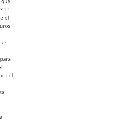
o que
atson
e el
guros
que
 para
el
or del
sta
a