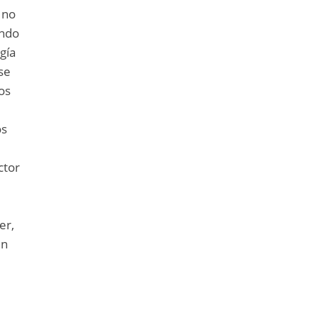
 no
ando
gía
ese
ros
os
ctor
er,
in