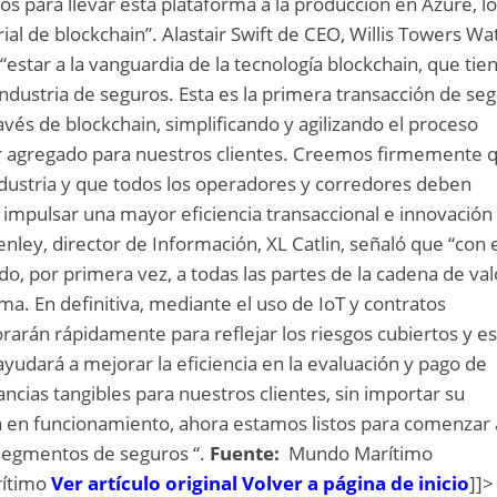
os para llevar esta plataforma a la producción en Azure, l
al de blockchain”. Alastair Swift de CEO, Willis Towers W
star a la vanguardia de la tecnología blockchain, que tien
industria de seguros. Esta es la primera transacción de se
avés de blockchain, simplificando y agilizando el proceso
or agregado para nuestros clientes. Creemos firmemente 
ndustria y que todos los operadores y corredores deben
a impulsar una mayor eficiencia transaccional e innovación
enley, director de Información, XL Catlin, señaló que “con 
o, por primera vez, a todas las partes de la cadena de val
ma. En definitiva, mediante el uso de IoT y contratos
jorarán rápidamente para reflejar los riesgos cubiertos y e
yudará a mejorar la eficiencia en la evaluación y pago de
ncias tangibles para nuestros clientes, sin importar su
ma en funcionamiento, ahora estamos listos para comenzar 
s segmentos de seguros “.
Fuente:
Mundo Marítimo
rítimo
Ver artículo original
Volver a página de inicio
]]>