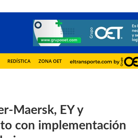
REDÍSTICA
ZONA OET
er-Maersk, EY y
to con implementación