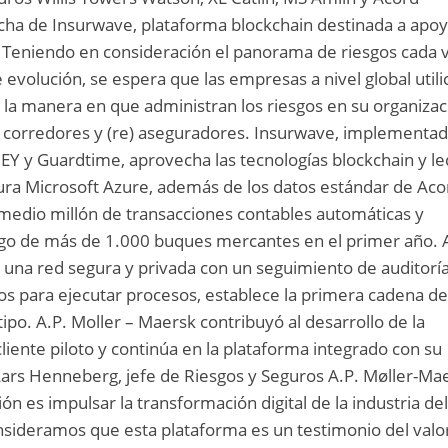
cha de Insurwave, plataforma blockchain destinada a apoy
 Teniendo en consideración el panorama de riesgos cada 
evolución, se espera que las empresas a nivel global utili
la manera en que administran los riesgos en su organizac
n corredores y (re) aseguradores. Insurwave, implementa
EY y Guardtime, aprovecha las tecnologías blockchain y l
ctura Microsoft Azure, además de los datos estándar de Aco
medio millón de transacciones contables automáticas y
esgo de más de 1.000 buques mercantes en el primer año. 
n una red segura y privada con un seguimiento de auditorí
ios para ejecutar procesos, establece la primera cadena d
 tipo. A.P. Moller – Maersk contribuyó al desarrollo de la
liente piloto y continúa en la plataforma integrado con su
Lars Henneberg, jefe de Riesgos y Seguros A.P. Møller-Ma
ión es impulsar la transformación digital de la industria de
 consideramos que esta plataforma es un testimonio del valo