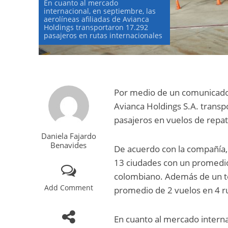
En cuanto al mercado
internacional, en septiembre, las
aerolíneas afiliadas de Avianca
Holdings transportaron 17.292
pasajeros en rutas internacionales
Por medio de un comunicado,
Avianca Holdings S.A. transp
pasajeros en vuelos de repat
Daniela Fajardo
Benavides
De acuerdo con la compañía, 
13 ciudades con un promedio
colombiano. Además de un to
Add Comment
promedio de 2 vuelos en 4 r
En cuanto al mercado interna