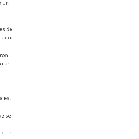
n un
ses de
icado.
aron
tó en
ales.
ue se
entro