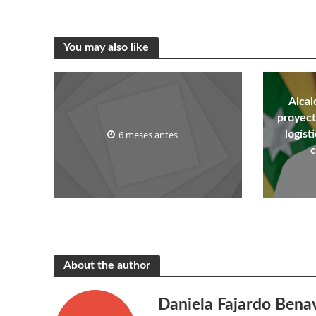
You may also like
Alcal
proyect
6 meses antes
logíst
c
About the author
Daniela Fajardo Bena