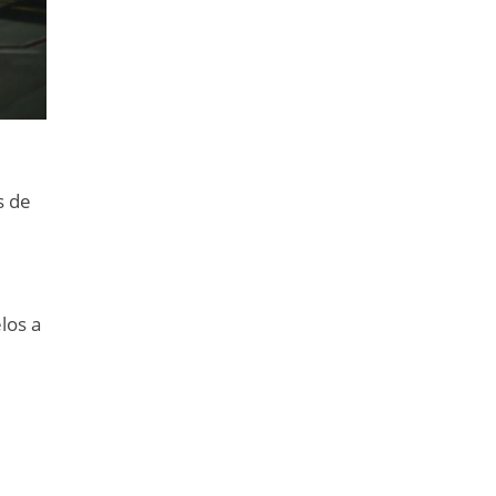
s de
los a