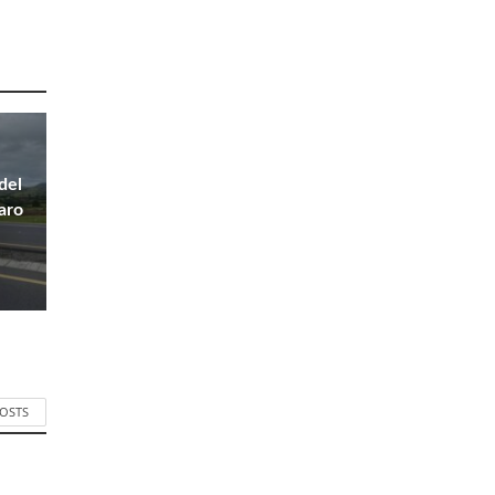
del
paro
POSTS