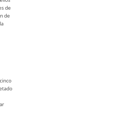
es de
ón de
la
 cinco
retado
ar