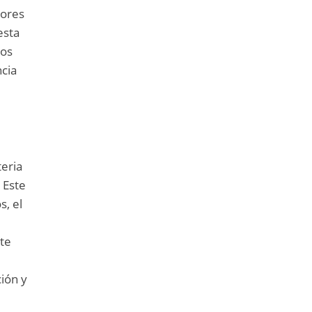
dores
esta
mos
ncia
teria
 Este
s, el
nte
ción y