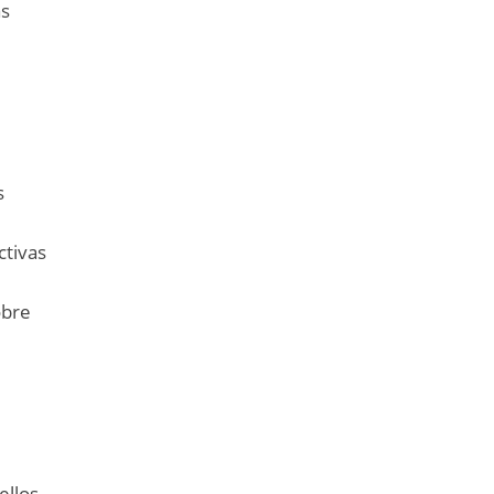
as
s
ctivas
obre
ellos