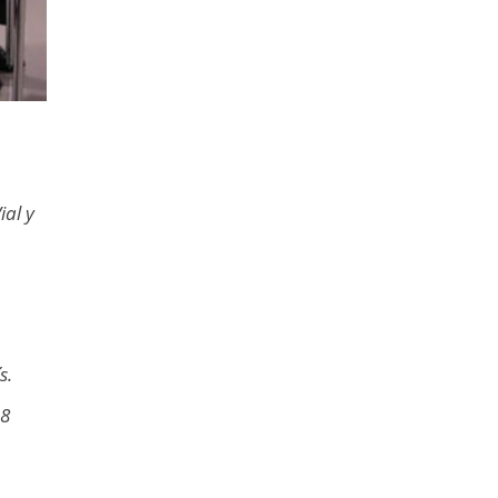
ial y
s.
58