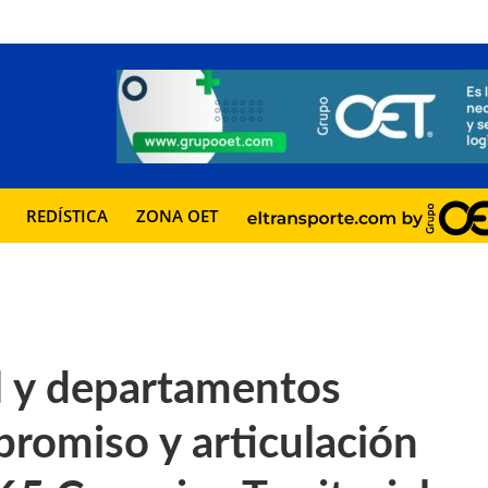
REDÍSTICA
ZONA OET
l y departamentos
promiso y articulación