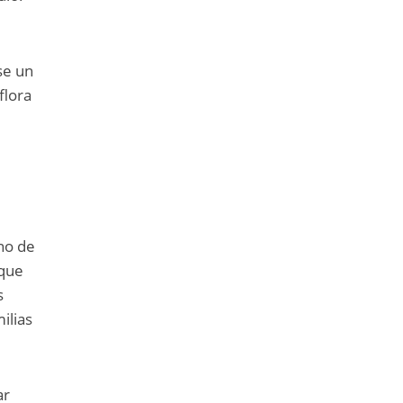
se un
flora
no de
 que
s
ilias
ar