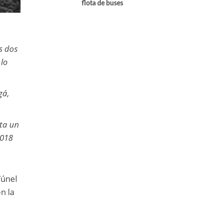
flota de buses
s dos
 lo
gá,
nta un
2018
Túnel
n la