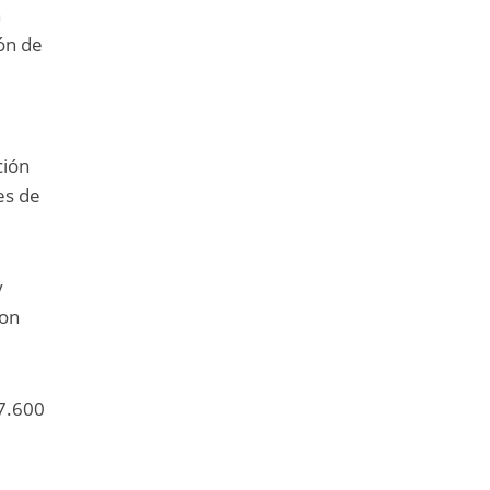
n
ión de
ción
es de
y
con
 7.600