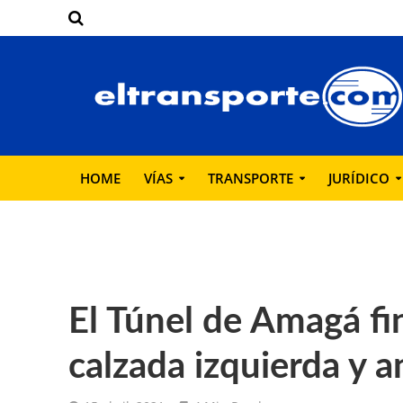
HOME
VÍAS
TRANSPORTE
JURÍDICO
El Túnel de Amagá fin
calzada izquierda y a