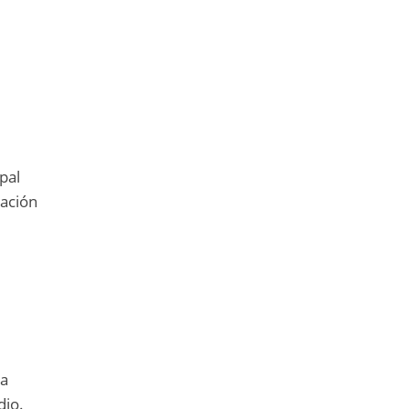
pal
ración
n
la
dio.