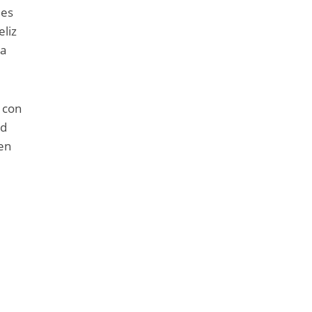
des
eliz
ha
n con
ad
ten