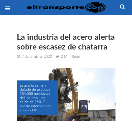
La industria del acero alerta
sobre escasez de chatarra
7 diciembre, 2020
2 Min Read
Este año se han
dejado de producir
284.000 toneladas
del insumo, una
caída de 26%. El
precio internacional
subió 21%.