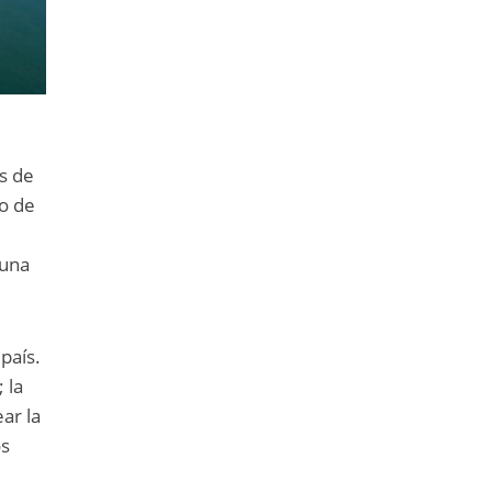
és de
vo de
 una
país.
 la
ear la
os