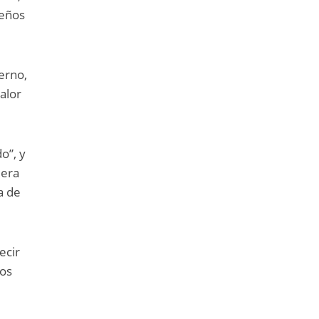
ueños
ierno,
alor
o”, y
 era
a de
ecir
los