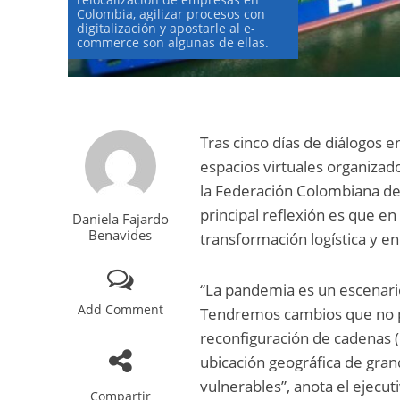
Colombia, agilizar procesos con
digitalización y apostarle al e-
commerce son algunas de ellas.
Tras cinco días de diálogos e
espacios virtuales organizad
la Federación Colombiana de 
principal reflexión es que e
Daniela Fajardo
Benavides
transformación logística y en 
“La pandemia es un escenario 
Add Comment
Tendremos cambios que no p
reconfiguración de cadenas (d
ubicación geográfica de gra
vulnerables”, anota el ejecut
Compartir