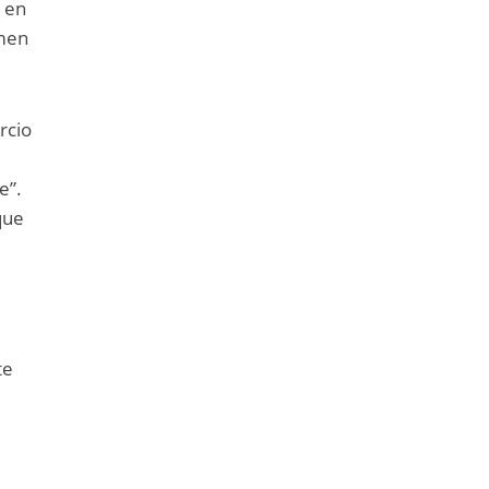
y en
umen
rcio
e”.
que
te