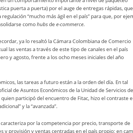
o en un comportamiento importante a nivel de paqueteo
ística puerta a puerta) por el auge de entregas rápidas, qu
regulación “mucho más ágil en el país” para que, por eje
nsolidarse como
hubs
de
e-commerce
.
recordar, ya lo resaltó la Cámara Colombiana de Comercio
ual las ventas a través de este tipo de canales en el país
ero y agosto, frente a los ocho meses iniciales del año
os, las tareas a futuro están a la orden del día. En tal
 oficial de Asuntos Económicos de la Unidad de Servicios d
y quien participó del encuentro de Fitac, hizo el contraste 
adicional” y la “avanzada”.
 caracteriza por la competencia por precio, transporte de
s y provisión y ventas centradas en el país propio; en cam