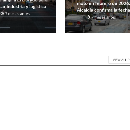
 amplía El Dorado para
moto en febrero de 2026:
ar industria y logística
Alcaldía confirma la fecha
7 meses antes
7 meses antes
VIEW ALL 