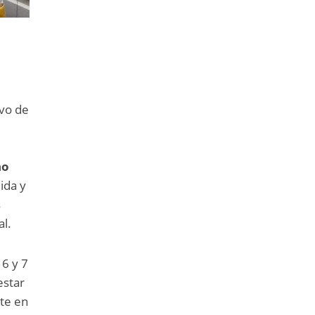
ivo de
no
ida y
s
al.
 6 y 7
estar
nte en