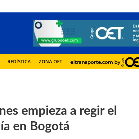
REDÍSTICA
ZONA OET
es empieza a regir el
día en Bogotá