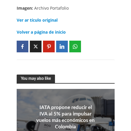
Imagen:
Archivo Portafolio
Ver ar
tículo
original
Volver a página de inicio
You may also like
IATA propone reducir el
IVA al 5% para impulsar
vuelos más económicos en
Colombia