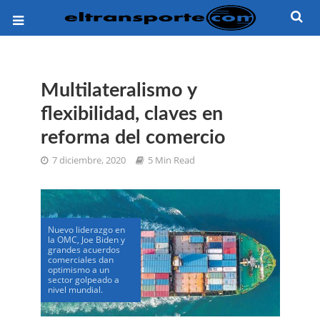
Multilateralismo y
flexibilidad, claves en
reforma del comercio
7 diciembre, 2020
5 Min Read
Nuevo liderazgo en
la OMC, Joe Biden y
grandes acuerdos
comerciales dan
optimismo a un
sector golpeado a
nivel mundial.