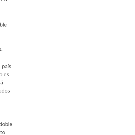
oble
o.
 país
o es
tá
cados
 doble
rto