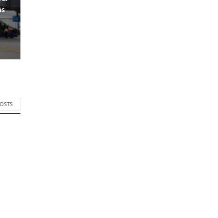
ás
POSTS