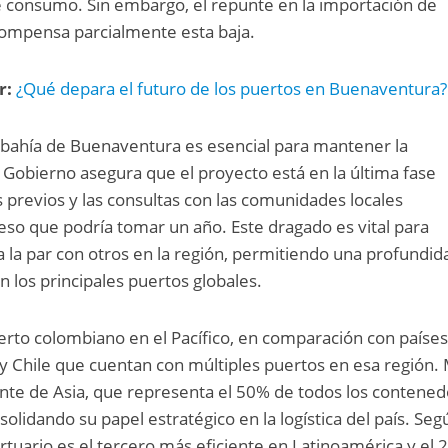
e consumo. Sin embargo, el repunte en la importación de
compensa parcialmente esta baja.
r:
¿Qué depara el futuro de los puertos en Buenaventura?
a bahía de Buenaventura es esencial para mantener la
l Gobierno asegura que el proyecto está en la última fase
s previos y las consultas con las comunidades locales
so que podría tomar un año. Este dragado es vital para
a la par con otros en la región, permitiendo una profundid
 los principales puertos globales.
erto colombiano en el Pacífico, en comparación con paíse
y Chile que cuentan con múltiples puertos en esa región.
nte de Asia, que representa el 50% de todos los contened
lidando su papel estratégico en la logística del país. Seg
tuario es el tercero más eficiente en Latinoamérica y el 2