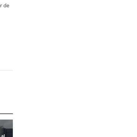
r de
 al