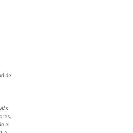
ad de
s
 Más
ores,
ún el
1 a