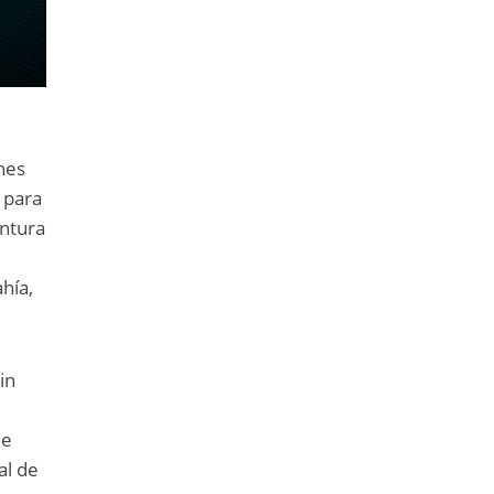
nes
 para
entura
hía,
in
de
al de