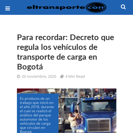
Para recordar: Decreto que
regula los vehículos de
transporte de carga en
Bogotá
20 noviembre, 2020
4 Min Read
Es producto de un
trabajo que inició en
el año 2018, durante
el cual se realizó el
análisis del parque
automotor de los
vehículos de carga
que circulan en
Bogotá.