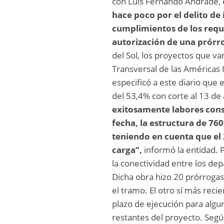
con Luis Fernando Andrade, 
hace poco por el delito de 
cumplimientos de los requi
autorización de una prórrog
del Sol, los proyectos que v
Transversal de las Américas I
especificó a este diario que 
del 53,4% con corte al 13 de
exitosamente labores const
fecha, la estructura de 76
teniendo en cuenta que el 
carga”,
informó la entidad. P
la conectividad entre los dep
Dicha obra hizo 20 prórrogas
el tramo. El otro sí más recien
plazo de ejecución para algu
restantes del proyecto. Segú