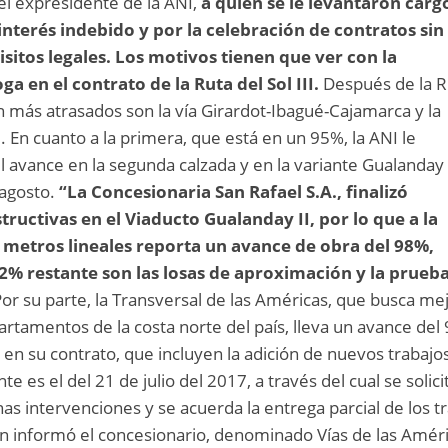
el expresidente de la ANI,
a quien se le levantaron carg
interés indebido y por la celebración de contratos sin
sitos legales. Los motivos tienen que ver con la
a en el contrato de la Ruta del Sol III.
Después de la R
an más atrasados son la vía Girardot-Ibagué-Cajamarca y la
. En cuanto a la primera, que está en un 95%, la ANI le
el avance en la segunda calzada y en la variante Gualanday
 agosto.
“La Concesionaria San Rafael S.A., finalizó
ructivas en el Viaducto Gualanday II, por lo que a la
0 metros lineales reporta un avance de obra del 98%,
2% restante son las losas de aproximación y la prueb
or su parte, la Transversal de las Américas, que busca me
artamentos de la costa norte del país, lleva un avance del
 en su contrato, que incluyen la adición de nuevos trabajo
te es el del 21 de julio del 2017, a través del cual se solici
nas intervenciones y se acuerda la entrega parcial de los 
n informó el concesionario, denominado Vías de las Améri