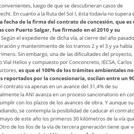
inconvenientes, luego de que se descubrieran casos de
cht. En cuanto a la Ruta del Sol I, ésta todavía no supera 
a fecha de la firma del contrato de concesión, que es 
 con Puerto Salgar, fue firmado en el 2010 y su
Según el expediente de dicha vía, al cierre del año pasado
ración y mantenimiento de los tramos 2 y el 3 y ya había
primero. Sin embargo, una de las dificultades del proyecto,
o Vial Helios y compuesto por Conconcreto, IECSA, Carlos
uctores,
es que el 100% de los trámites ambientales no
os reportados por la concesionaria, oscilan entre un 9
I, el contrato va apenas en un avance del 31,4% de su
ualmente la ANI avanza en un proceso sancionatorio en co
umplir con los plazos de los avances de obra. Y aunque su
udiando, se contempla la posibilidad de caducar el contrat
n mayo de este año los primeros 30 kilómetros de la vía qu
 Otro de los líos de la vía de tercera generación tiene que 