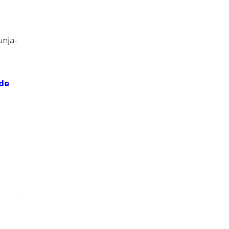
unja-
 de