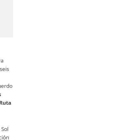
ya
seis
uerdo
s
 Ruta
 Sol
ción