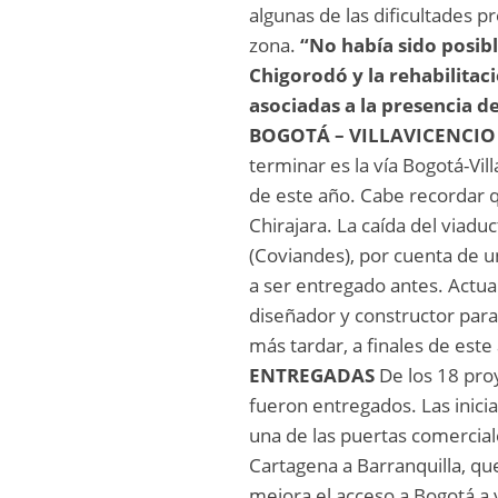
algunas de las dificultades 
zona.
“No había sido posibl
Chigorodó y la rehabilitaci
asociadas a la presencia d
BOGOTÁ – VILLAVICENCI
terminar es la vía Bogotá-Vil
de este año. Cabe recordar 
Chirajara. La caída del viadu
(Coviandes), por cuenta de u
a ser entregado antes. Actu
diseñador y constructor para
más tardar, a finales de est
ENTREGADAS
De los 18 pro
fueron entregados. Las inici
una de las puertas comercial
Cartagena a Barranquilla, qu
mejora el acceso a Bogotá a 