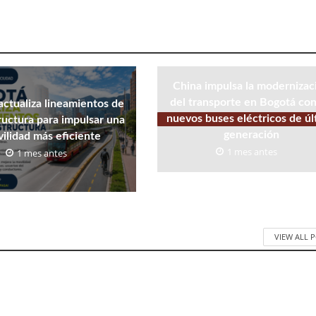
China impulsa la modernizac
del transporte en Bogotá co
actualiza lineamientos de
nuevos buses eléctricos de úl
ructura para impulsar una
generación
ilidad más eficiente
1 mes antes
1 mes antes
VIEW ALL 