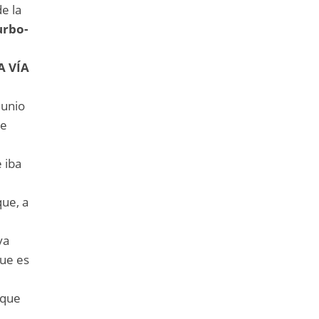
e la
urbo-
A VÍA
junio
de
 iba
que, a
ya
que es
 que