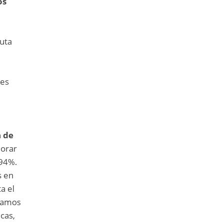
os
uta
 es
a de
jorar
 94%.
s en
ta el
tramos
cas,