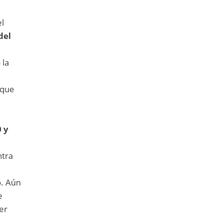
el
del
 la
 que
0 y
ntra
o. Aún
e
ver