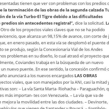
presentadas tienen que ver con problemas con los predios d
e la terminación de las obras de la segunda calzada T
ón de la vía Turbo-El Tigre debido a las dificultades
e predios sin antecedentes registral”,
dice la solicitud.
L
O
Otro de los proyectos viales claves que no se ha podido
lavicencio, que alcanza un 98,15% de avance, con corte de 
que, en enero pasado, en esta vía se desplomó el puente 
cto se produjo, según la Concesionaria Vial de los Andes
nos problemas en su diseño, lo cual atrasó el proyecto que
almente, Coviandes trabaja en la búsqueda de un nuevo
 un nuevo puente. En ese sentido, la concesión confirmó 
e año anunciará a los nuevos encargados
LAS OBRAS
yectos viales, que son manejados por la ANI, casi la mitad 
ativas son: – La vía Santa Marta- Riohacha – Paraguachón, 
es más importan- tes con Venezuela. – La vía que va de
e mejora la movilidad entre las dos ciudades. – Devinorte,
vehículos que vienen de Santander y Boyacá. – Fontibón-