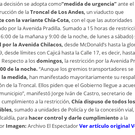
 la decisión se adopta como
“medida de urgencia”
ante el
trucción de la
Troncal de Los Andes,
un viaducto que
e con la variante Chía-Cota,
con el que las autoridades
sado por la Avenida Pradilla. Sumado a 15 horas de restricc
e 6:00 de la mañana y 9:00 de la noche, de lunes a sábado)
al por la Avenida Chilacos,
desde McDonald’s hasta la glo
9, desde límites con Cajicá hasta la Calle 17, es decir, hasta
l. Respecto a los
domingos,
la restricción por la Avenida Pr
:00 de la noche.
“Aunque los gremios transportadores se
 la medida,
han manifestado mayoritariamente su respal
ón de la Troncal. Ellos piden que el Gobierno llegue a acu
municipio”, manifestó Jorge Iván de Castro, secretario de
 cumplimiento a la restricción,
Chía dispuso de todos lo
ibles,
sumado a unidades de Policía y de la concesión vial, 
caldía, para
hacer control y darle cumplimiento
a la
dor
Imagen:
Archivo El Espectador
Ver artículo original
V