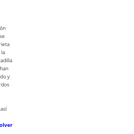
ión
 se
rieta
 la
adilla
 han
do y
erdos
s
así
olver