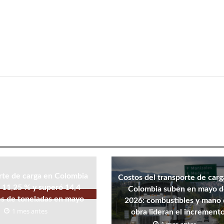
rte de carga en Colombia
Costos del transporte de carg
ó 11,25 % y superó 14,4
Colombia suben en mayo 
es de toneladas en mayo
2026: combustibles y mano
1 mes antes
obra lideran el increment
1 mes antes