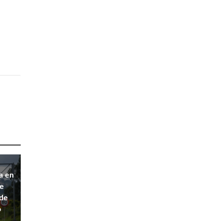
a en
de
 de
o