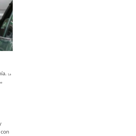
hía.
La
ue
y
 con