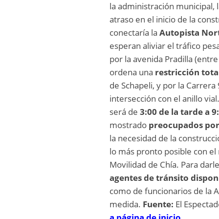
la administración municipal,
atraso en el inicio de la cons
conectaría la
Autopista Nort
esperan aliviar el tráfico pe
por la avenida Pradilla (entr
ordena una
restricción tot
de Schapeli, y por la Carrera 
intersección con el anillo via
será de
3:00 de la tarde a 9
mostrado
preocupados por
la necesidad de la construcci
lo más pronto posible con el 
Movilidad de Chía. Para darle
agentes de tránsito dispon
como de funcionarios de la Al
medida.
Fuente:
El Especta
a página de inicio