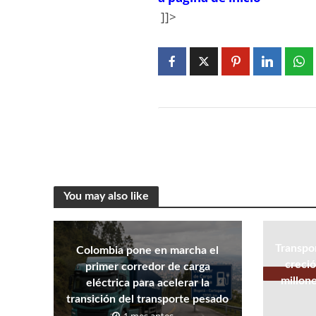
]]>
You may also like
Transpo
Colombia pone en marcha el
creci
primer corredor de carga
millon
eléctrica para acelerar la
transición del transporte pesado
1 mes antes