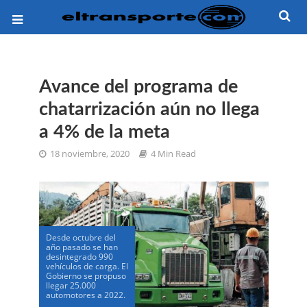
Avance del programa de
chatarrización aún no llega
a 4% de la meta
18 noviembre, 2020
4 Min Read
Desde octubre del
año pasado se han
desintegrado 990
vehículos de carga. El
Gobierno se propuso
llegar 25.000
automotores a 2022.