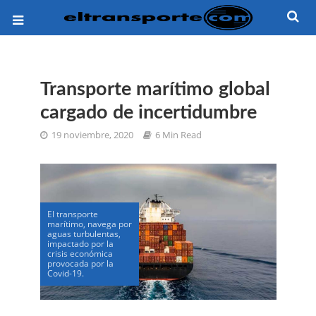
Transporte marítimo global
cargado de incertidumbre
19 noviembre, 2020
6 Min Read
El transporte
marítimo, navega por
aguas turbulentas,
impactado por la
crisis económica
provocada por la
Covid-19.