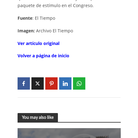
paquete de estímulo en el Congreso.
Fuente
: El Tiempo
Imagen:
Archivo El Tiempo
V
er artí
c
ulo
o
rigi
n
al
Volver a página de inicio
You may also like