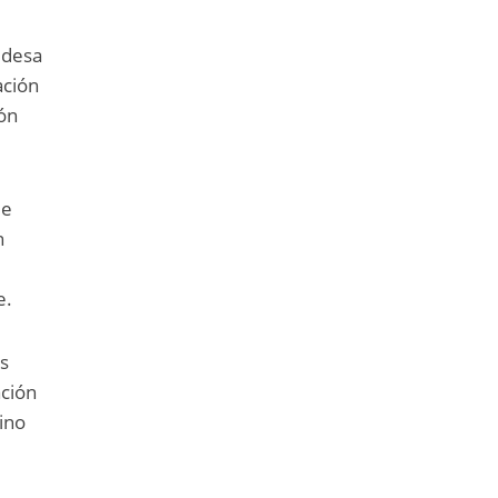
ldesa
ación
ión
de
n
e.
os
ación
ino