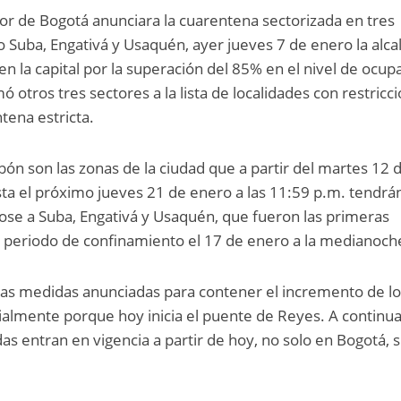
or de Bogotá anunciara la cuarentena sectorizada en tres
o Suba, Engativá y Usaquén, ayer jueves 7 de enero la alca
 en la capital por la superación del 85% en el nivel de ocup
otros tres sectores a la lista de localidades con restricc
ntena estricta.
bón son las zonas de la ciudad que a partir del martes 12 
sta el próximo jueves 21 de enero a las 11:59 p.m. tendrá
ose a Suba, Engativá y Usaquén, que fueron las primeras
u periodo de confinamiento el 17 de enero a la medianoch
icas medidas anunciadas para contener el incremento de l
ialmente porque hoy inicia el puente de Reyes. A continu
s entran en vigencia a partir de hoy, no solo en Bogotá, s