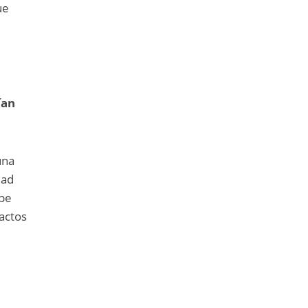
ue
ían
una
dad
ipe
actos