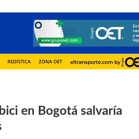
REDÍSTICA
ZONA OET
 bici en Bogotá salvaría
s