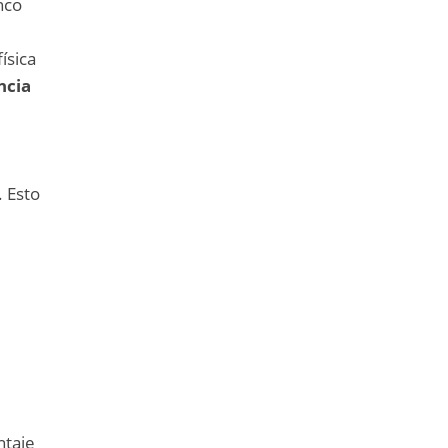
nco
ísica
ncia
. Esto
ntaje