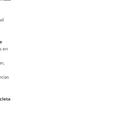
ud
e
s en
an,
ncias
cleta