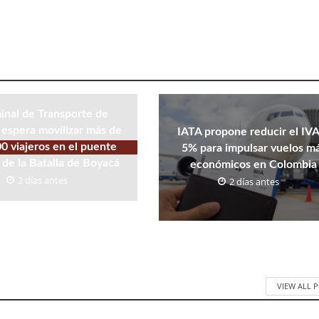
inal de Transporte de
espera movilizar más de
IATA propone reducir el IVA
0 viajeros en el puente
5% para impulsar vuelos m
 de la Batalla de Boyacá
económicos en Colombia
2 días antes
2 días antes
VIEW ALL 