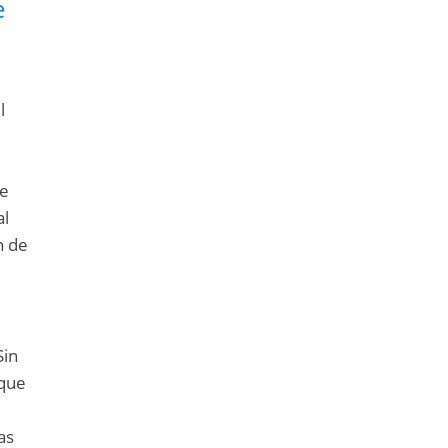
e
l
ue
al
n de
Sin
 que
as