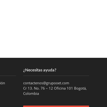
¿Necesitas ayuda?
ción
contactenos@grupooet.com
Cr 13. No. 76 – 12 Oficina 101 Bogotá,
Colombia