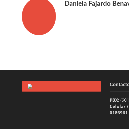
Daniela Fajardo Bena
Contact
PBX:
(60
Celular 
0186961