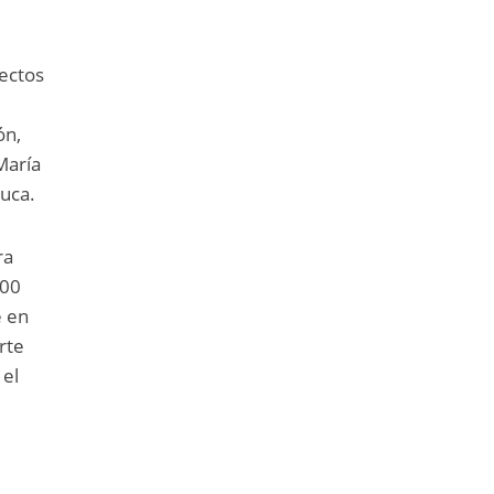
yectos
ón,
María
auca.
ra
000
e en
rte
 el