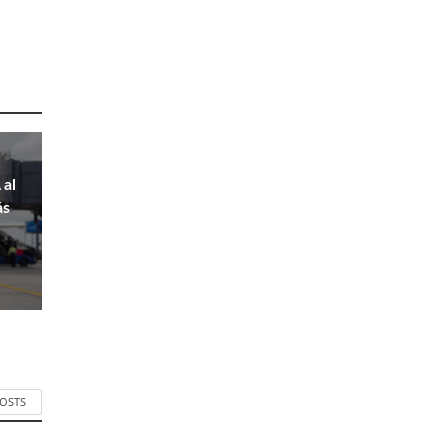
 al
ás
POSTS