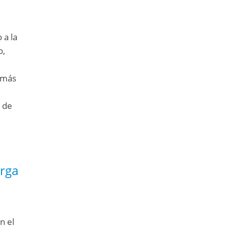
 a la
o,
 más
s de
arga
n el