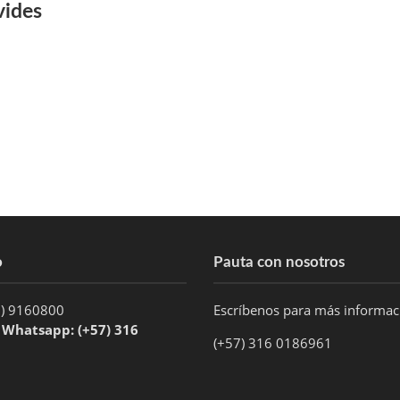
vides
o
Pauta con nosotros
1) 9160800
Escríbenos para más informa
/ Whatsapp: (+57) 316
(+57) 316 0186961