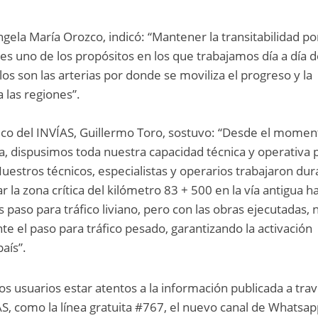
gela María Orozco, indicó: “Mantener la transitabilidad po
 es uno de los propósitos en los que trabajamos día a día 
los son las arterias por donde se moviliza el progreso y la
 las regiones”.
cnico del INVÍAS, Guillermo Toro, sostuvo: “Desde el mome
a, dispusimos toda nuestra capacidad técnica y operativa 
Nuestros técnicos, especialistas y operarios trabajaron du
r la zona crítica del kilómetro 83 + 500 en la vía antigua ha
paso para tráfico liviano, pero con las obras ejecutadas, 
te el paso para tráfico pesado, garantizando la activación
aís”.
s usuarios estar atentos a la información publicada a tra
ÍAS, como la línea gratuita #767, el nuevo canal de Whatsa