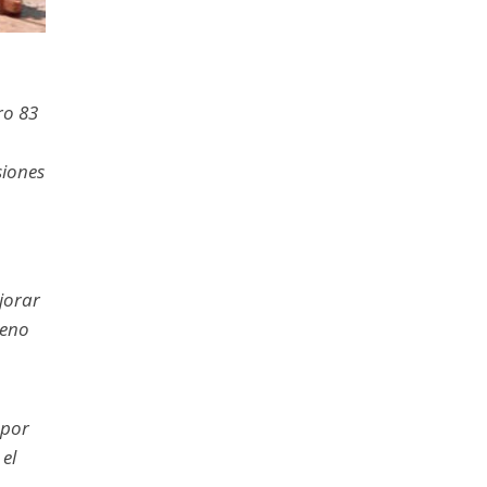
ro 83
siones
jorar
leno
a
 por
 el