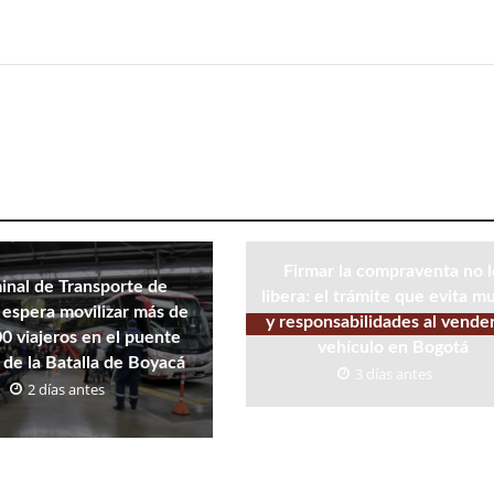
Firmar la compraventa no 
inal de Transporte de
libera: el trámite que evita m
espera movilizar más de
y responsabilidades al vende
0 viajeros en el puente
vehículo en Bogotá
 de la Batalla de Boyacá
3 días antes
2 días antes