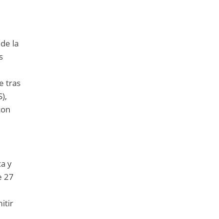
de la
s
e tras
),
con
ca y
e 27
itir