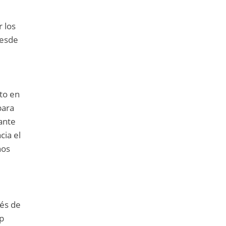
r los
desde
nto en
para
rante
cia el
nos
vés de
pp