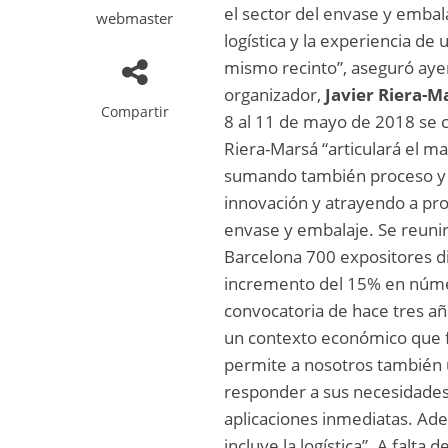
el sector del envase y embalaj
webmaster
logística y la experiencia de
mismo recinto”, aseguró aye
organizador,
Javier Riera-M
Compartir
8 al 11 de mayo de 2018 se c
Riera-Marsá “articulará el m
sumando también proceso y l
innovación y atrayendo a pro
envase y embalaje. Se reunir
Barcelona 700 expositores d
incremento del 15% en númer
convocatoria de hace tres a
un contexto económico que f
permite a nosotros también u
responder a sus necesidades
aplicaciones inmediatas. Ade
incluye la logística”. A falta