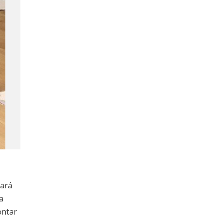
ará
a
ontar