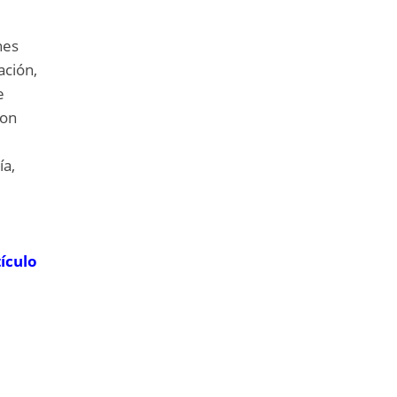
nes
ación,
e
con
ía,
tículo