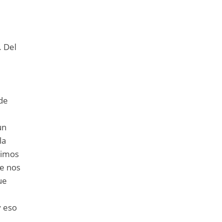
. Del
 de
un
la
vimos
le nos
ue
y eso