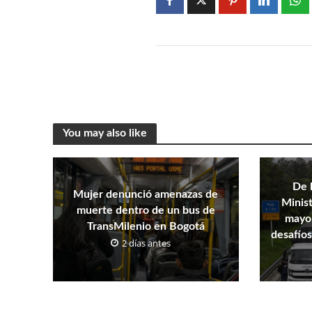
You may also like
De 
Mujer denunció amenazas de
Minist
muerte dentro de un bus de
mayor
TransMilenio en Bogotá
desafíos
2 días antes