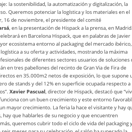
e: la sostenibilidad, la automatización y digitalización, la
 uso. Queremos potenciar la logística y los materiales en el
r, 16 de noviembre, el presidente del comité
arsá
, en la presentación de Hispack a la prensa, en Madrid
elebrará en Barcelona Hispack, que en palabras de Javier
ayor ecosistema entorno al packaging del mercado ibérico,
ogística a su oferta y actividades, mostrando la máxima
fesionales de diferentes sectores usuarios de soluciones
án en tres pabellones del recinto de Gran Via de Fira de
irectos en 35.000m2 netos de exposición, lo que supone 
o de stands y del 12% en superficie ocupada respecto a 
ños”.
Xavier Pascual
, director de Hispack, destacó que “vi
unciona con un buen crecimiento y este entorno favorab
n mayor crecimiento. La feria la hace el visitante y hay q
, hay que hablarles de su negocio y que encuentren
más, queremos cubrir todo el ciclo de vida del packaging 
 de seis meses para su celebración, el salón ha superado la