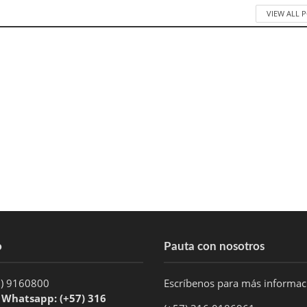
VIEW ALL 
o
Pauta con nosotros
1) 9160800
Escríbenos para más informa
/ Whatsapp: (+57) 316