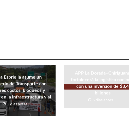
APP La Dorada–Chiriguan
la Espriella asume un
fortalecerá la logística nacio
erio de Transporte con
con una inversión de $3,4
es costos, bloqueos y
billones
 en la infraestructura vial
5 días antes
3 días antes