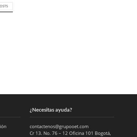
POSTS
¿Necesitas ayuda?
ción
contactenos@grupooet.com
Cr 13. No. 76 – 12 Oficina 101 Bogotá,