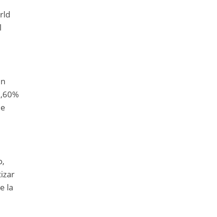
rld
l
un
2,60%
de
o,
izar
e la