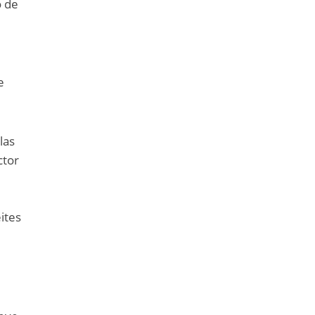
o de
e
las
ctor
ites