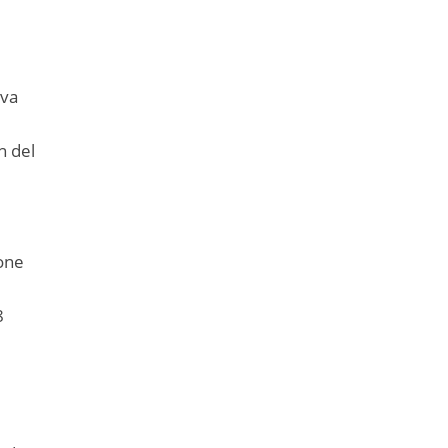
eva
n del
one
8