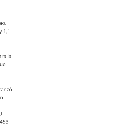
,
ao.
y 1,1
ra la
que
lcanzó
en
U
.453