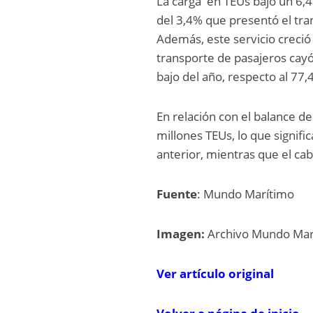
La carga en TEUs bajó un 6,
del 3,4% que presentó el tra
Además, este servicio creció 
transporte de pasajeros cayó
bajo del año, respecto al 77
En relación con el balance d
millones TEUs, lo que signi
anterior, mientras que el ca
Fuente
: Mundo Marítimo
Imagen:
Archivo Mundo Mar
V
er artí
c
ulo
o
rigi
n
al