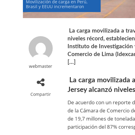
Movilización de carga en Perú,
Brasil y EEUU incrementaron
La carga movilizada a tra
niveles récord, estableci
Instituto de Investigació
Comercio de Lima (Idexcam)
[…]
webmaster
La carga movilizada a
Jersey alcanzó nivele
Compartir
De acuerdo con un reporte de
de la Cámara de Comercio de 
de 19,7 millones de tonelad
participación del 87% corres