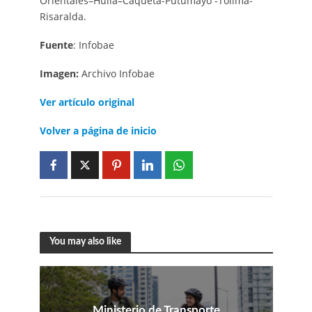
Orientales–Huila–Caquetá-Putumayo -Tolima-
Risaralda.
Fuente
: Infobae
Imagen:
Archivo Infobae
Ver artículo
original
Volver a página de inicio
You may also like
Ministerio de Transporte