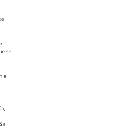
os
e
que se
n el
úa,
ión