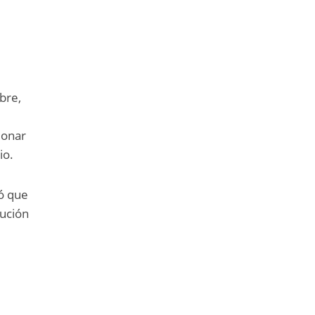
bre,
ionar
io.
nó que
lución