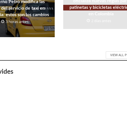
oficializa nuevas reglas pa
rno Petro modifica las
patinetas y bicicletas eléctri
 del servicio de taxi en
en Colombia
a: estos son los cambios
2 días antes
3 horas antes
VIEW ALL 
vides