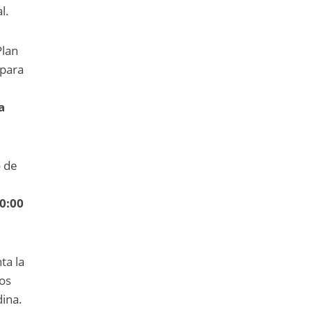
l.
Plan
 para
a
o de
0:00
ta la
los
dina.