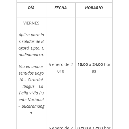
DÍA
FECHA
HORARIO
VIERNES
Aplica para la
s salidas de B
ogotá, Dpto. C
undinamarca,
5 enero de 2
10:00
a
24:00
hor
Vía en ambos
018
as
sentidos Bogo
tá – Girardot
– Ibagué – La
Paila y Vía Pu
ente Nacional
– Bucaramang
a.
6 enero de 2
07:00
a
17:00
hor